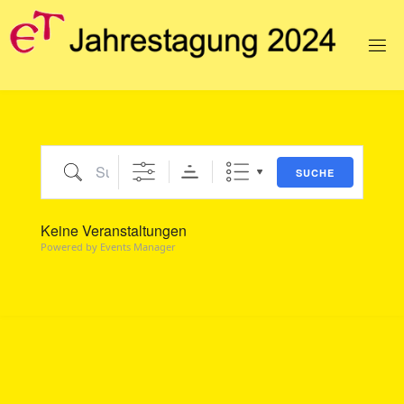
E
T
J
A
H
R
E
S
T
A
G
SUCHE
U
N
G
2
Keine Veranstaltungen
Powered by
Events Manager
0
2
4