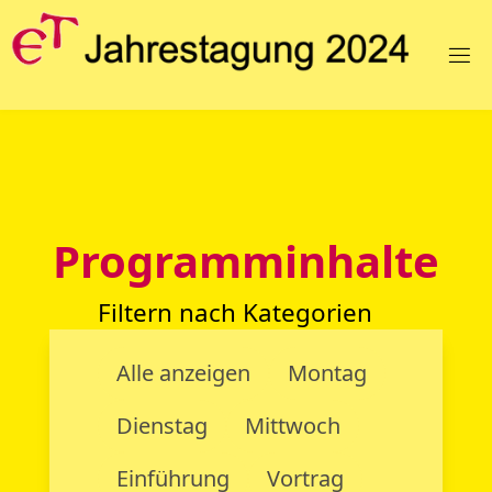
E
T
J
A
H
R
E
S
T
A
G
Programminhalte
U
N
G
2
Filtern nach Kategorien
0
2
4
Alle anzeigen
Montag
Dienstag
Mittwoch
Einführung
Vortrag